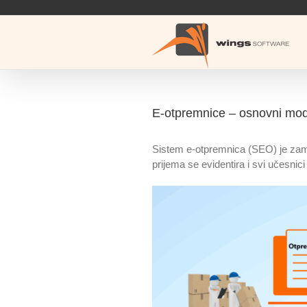
Skip
to
content
E-otpremnice – osnovni mod
Sistem e-otpremnica (SEO) je zamiš
prijema se evidentira i svi učesni