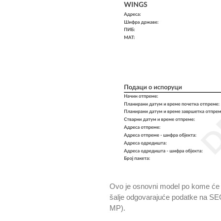
Ovo je osnovni model po kome će se
šalje odgovarajuće podatke na SEO. 
MP).