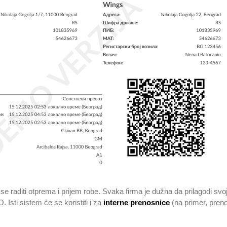
 raditi otprema i prijem robe. Svaka firma je dužna da prilagodi sv
Isti sistem će se koristiti i za
interne prenosnice
(na primer, pren