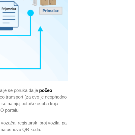
šalje se poruka da je
počeo
očeo transport (za ovo je neophodno
a se na njoj potpiše osoba koja
O portalu.
 vozača, registarski broj vozila, pa
cu na osnovu QR koda.