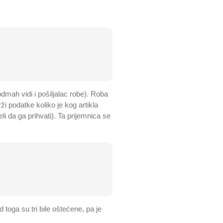
dmah vidi i pošiljalac robe). Roba
ži podatke koliko je kog artikla
li da ga prihvati). Ta prijemnica se
toga su tri bile oštećene, pa je