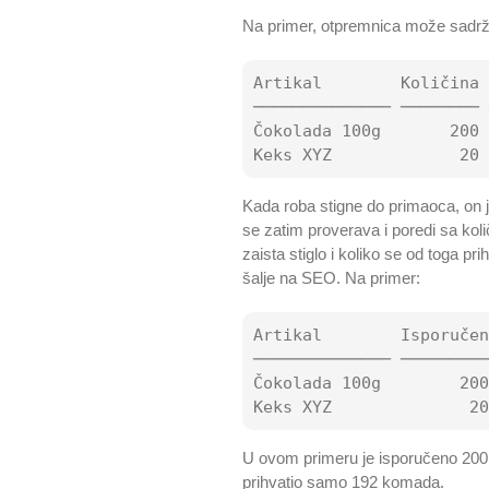
Na primer, otpremnica može sadrža
Artikal        Količina 
────────────── ──────── 
Čokolada 100g       200 
Kada roba stigne do primaoca, on 
se zatim proverava i poredi sa ko
zaista stiglo i koliko se od toga pr
šalje na SEO. Na primer:
Artikal        Isporučen
────────────── ─────────
Čokolada 100g        200
U ovom primeru je isporučeno 200 čo
prihvatio samo 192 komada.