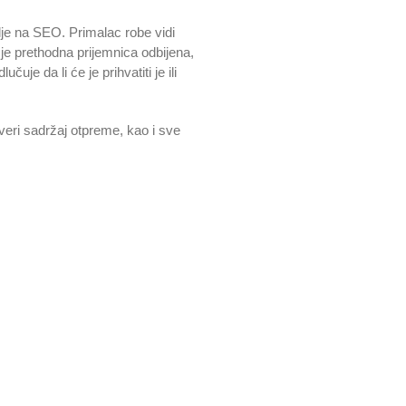
lje na SEO. Primalac robe vidi
 je prethodna prijemnica odbijena,
uje da li će je prihvatiti je ili
eri sadržaj otpreme, kao i sve