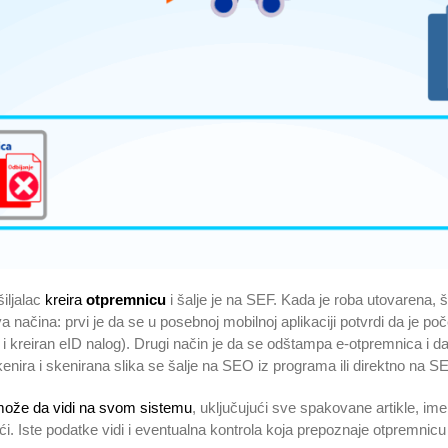
iljalac
kreira
otpremnicu
i šalje je na SEF. Kada je roba utovarena, 
a načina: prvi je da se u posebnoj mobilnoj aplikaciji potvrdi da je p
u i kreiran eID nalog). Drugi način je da se odštampa e-otpremnica i d
nira i skenirana slika se šalje na SEO iz programa ili direktno na SE
ože da vidi na svom sistemu
, uključujući sve spakovane artikle, ime
ći. Iste podatke vidi i eventualna kontrola koja prepoznaje otpremni