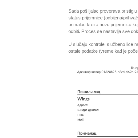
Sada pošiljalac proverava pristiglu 
status prijemnice (odbijena/prihva
primalac kreira novu prijemnicu koja 
odbiti. Proces se nastavlja sve do
U slučaju kontrole, službeno lice
ostale podatke (vreme kad je počeo 