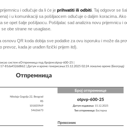
prijemnicu i odlučuje da li će je
prihvatiti ili odbiti
. Taj odgovor se ša
ćena) i u komunikaciji sa pošiljaocem odlučuje o daljim koracima. Ako
se opet šalje pošiljaocu. Pošiljalac sad analizira novu prijemnicu i odluč
k se obe strane ne usaglase.
 na osnovu QR koda dobija sve podatke za ovu isporuku i može da prov
prevoz, kada je urađen fizički prijem itd).