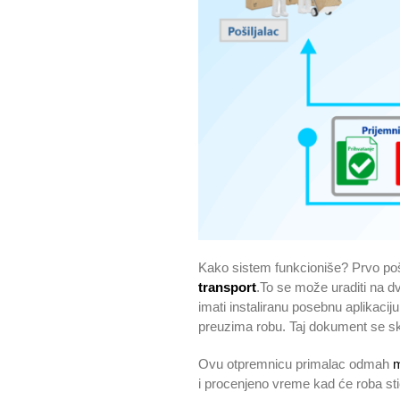
Kako sistem funkcioniše? Prvo poš
transport
.To se može uraditi na dv
imati instaliranu posebnu aplikacij
preuzima robu. Taj dokument se ske
Ovu otpremnicu primalac odmah
m
i procenjeno vreme kad će roba sti