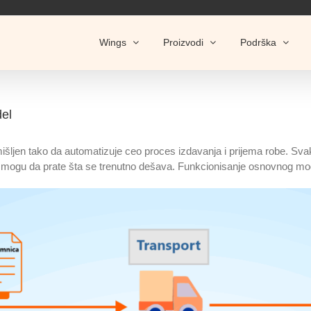
Wings
Proizvodi
Podrška
el
ljen tako da automatizuje ceo proces izdavanja i prijema robe. Svak
ci mogu da prate šta se trenutno dešava. Funkcionisanje osnovnog mode