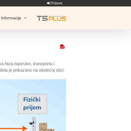
Prijava
Informacije
a faza isporuke, transporta i
la je prikazano na sledećoj slici: