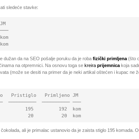
ti sledeće stavke:
JM

───

kom

je dužan da na SEO pošalje poruku da je roba
fizički primljena
(što o
ličinama na otpremnici. Na osnovu toga se
kreira
prijemnica
koja sadr
ihvata (može se desiti na primer da je neki artikal oštećen i kupac ne že
o   Pristiglo   Primljeno JM

─  ──────────  ────────── ───

         195         192  kom

kolada, ali je primalac ustanovio da je zaista stiglo 195 komada. Od 