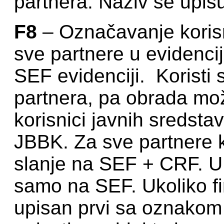
partnera. Naziv se upisu
F8
– Označavanje korisn
sve partnere u evidencij
SEF evidenciji. Koristi
partnera, pa obrada mož
korisnici javnih sredsta
JBBK. Za sve partnere k
slanje na SEF + CRF. U
samo na SEF. Ukoliko f
upisan prvi sa oznakom 