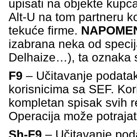
upisati na objekte kup
Alt-U na tom partneru k
tekuće firme.
NAPOME
izabrana neka od specij
Delhaize…), ta oznaka 
F9
– Učitavanje podata
korisnicima sa SEF. Kori
kompletan spisak svih r
Operacija može potrajat
Sh-F9
– Učitavanje pod