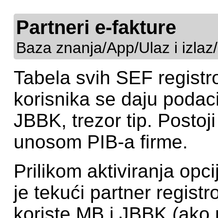
Partneri e-fakture
Baza znanja/App/Ulaz i izlaz/
Tabela svih SEF registr
korisnika se daju podaci:
JBBK, trezor tip. Posto
unosom PIB-a firme.
Prilikom aktiviranja opc
je tekući partner regis
koriste MB i JBBK (ako p