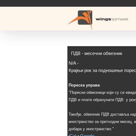
Skip
to
content
ПДВ - месечни обвезник
N/A
-
Крајњи рок за подношење порес
Пореска управа
:
"Порески обвезници који су се евид
ПДВ и плате обрачунати ПДВ у року
Такође, обвезник ПДВ доставља над
иностранство за претходни месец, а
добара у иностранство."
iCal
•
Google