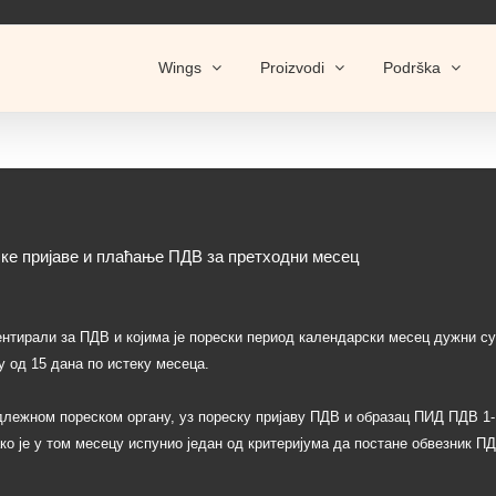
Wings
Proizvodi
Podrška
ке пријаве и плаћање ПДВ за претходни месец
ентирали за ПДВ и којима је порески период календарски месец дужни с
 од 15 дана по истеку месеца.
лежном пореском органу, уз пореску пријаву ПДВ и образац ПИД ПДВ 1-
ко је у том месецу испунио један од критеријума да постане обвезник П