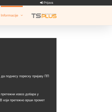
Prijava
Informacije
у да поднесу пореску пријаву ПП
 претежни извоз добара у
ДВ који претежно врши промет