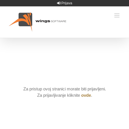
Skip
Prijava
to
content
Za pristup ovoj stranici morate biti prijavljeni.
Za prijavljivanje kliknite
ovde
.