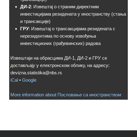
ДИ-2
: Извештај о страним директним
инвестицијама резидената у иностранству (стања
и трансакције)
ГРУ
: Извештај о трансакцијама резидената с
нерезидентима по основу извођења
инвестиционих (грађевинских) радова
Извештаји на обрасцима ДИ-1, ДИ-2 и ГРУ се
достављају у електронском облику, на адресу:
devizna.statistika@nbs.rs
iCal
•
Google
More information about
Пословање са иностранством