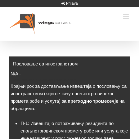
Skip
Prijava
to
content
Пословање са иностранством
N/A
-
Спољнотрговински промет робе и услуга
Крајњи рок за достављање извештаја о пословању са
иностранством (који се тичу спољнотрговинског
промета робе и услуга)
за претходно тромесечје
на
обрасцима:
П-1
: Извештај о потраживању резидента по
спољнотрговинском промету робе или услуга које
није измирено у року дужем од годину дана