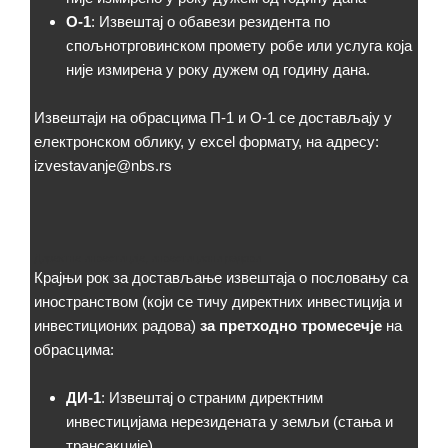
О-1
: Извештај о обавези резидента по
спољнотрговинском промету робе или услуга која
није измирена у року дужем од годину дана.
Извештаји на обрасцима П-1 и О-1 се достављају у
електронском облику, у excel формату, на адресу:
izvestavanje@nbs.rs
Директне инвестиције, инвестициони радови
Крајњи рок за достављање извештаја о пословању са
иностранством (који се тичу директних инвестиција и
инвестиционих радова)
за претходно тромесечје
на
обрасцима:
ДИ-1
: Извештај о страним директним
инвестицијама нерезидената у земљи (стања и
трансакције)