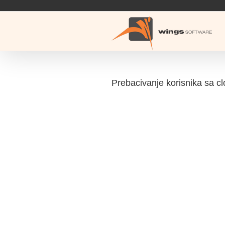
Skip
to
content
Prebacivanje korisnika sa c