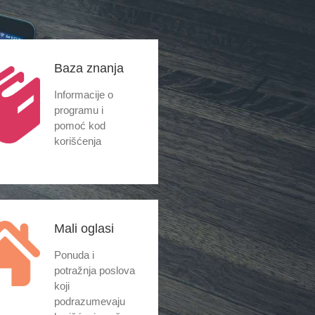
Baza znanja
Informacije o
programu i
pomoć kod
korišćenja
Mali oglasi
Ponuda i
potražnja poslova
koji
podrazumevaju