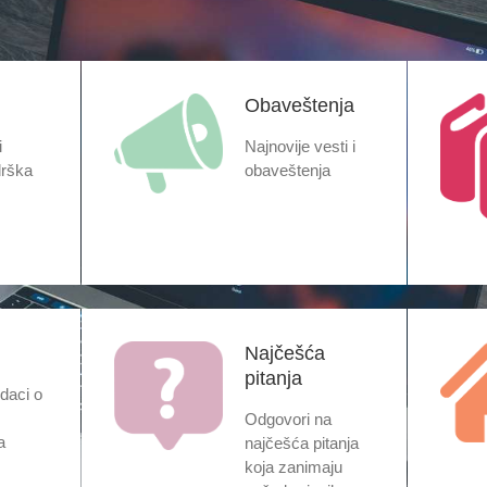
Obaveštenja
i
Najnovije vesti i
drška
obaveštenja
Najčešća
pitanja
daci o
Odgovori na
a
najčešća pitanja
koja zanimaju