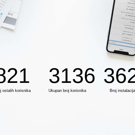
821
3136
36
j ostalih korisnika
Ukupan broj korisnika
Broj instalacij