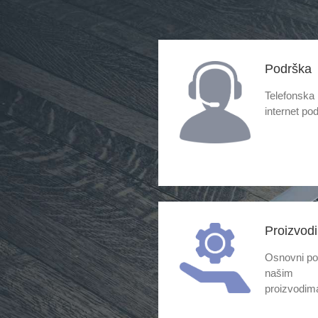
Podrška
Telefonska 
internet po
Proizvodi
Osnovni po
našim
proizvodim