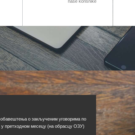
naše korisnike
 обавештења о закљученим уговорима по
 у претходном месецу (на обрасцу ОЗУ)