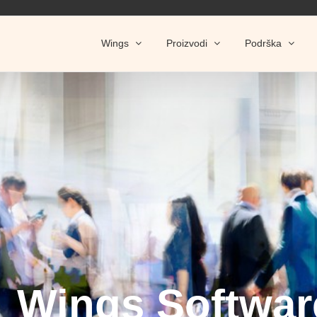
Wings
Proizvodi
Podrška
Wings Softwar