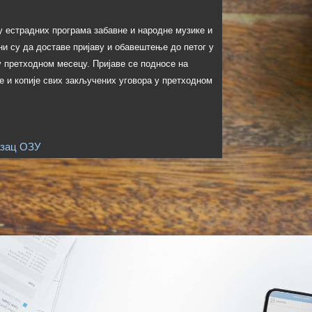
у естрадних програма забавне и народне музике и
и су да доставе пријаву и обавештење до петог у
 претходном месецу. Пријаве се подносе на
се и копије свих закључених уговора у претходном
зац ОЗУ