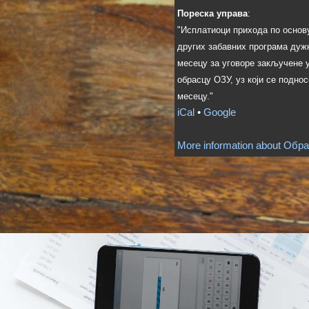
Пореска управа
:
"Исплатиоци прихода по основ
других забавних програма дужн
месецу за уговоре закључене у
обрасцу ОЗУ, уз који се подно
месецу."
iCal
•
Google
More information about
Обра