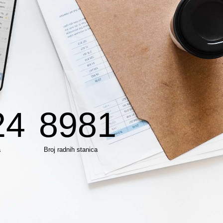
24
8981
a
Broj radnih stanica