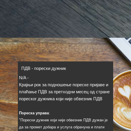
ПДВ - порески дужник
N/A
-
Крајњи рок за подношење пореске пријаве и
плаћање ПДВ за претходни месец од стране
пореског дужника који није обвезник ПДВ
Пореска управа
:
"Порески дужник који није обвезник ПДВ дужан је
да за промет добара и услуга обрачуна и плати