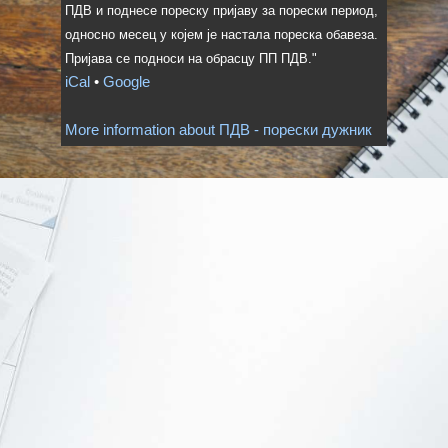
ПДВ и поднесе пореску пријаву за порески период,
односно месец у којем је настала пореска обавеза.
Пријава се подноси на обрасцу ПП ПДВ."
iCal
•
Google
More information about
ПДВ - порески дужник