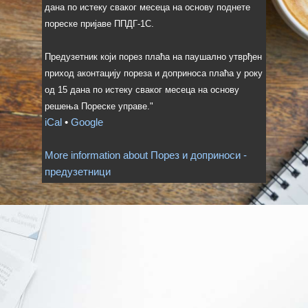
дана по истеку сваког месеца на основу поднете
пореске пријаве ППДГ-1С.
Предузетник који порез плаћа на паушално утврђен
приход аконтацију пореза и доприноса плаћа у року
од 15 дана по истеку сваког месеца на основу
решења Пореске управе."
iCal
•
Google
More information about
Порез и доприноси -
предузетници