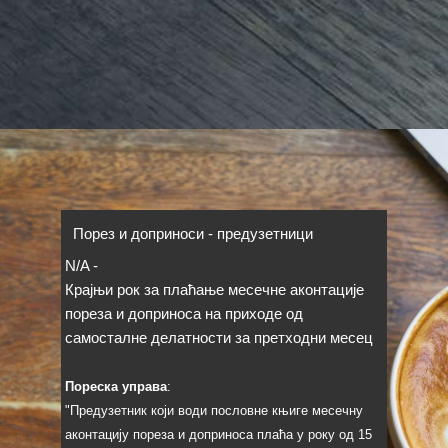
Порез и доприноси - предузетници
N/A
-
Крајњи рок за плаћање месечне аконтације
пореза и доприноса на приходе од
самосталне делатности за претходни месец
Пореска управа
:
"Предузетник који води пословне књиге месечну
аконтацију пореза и доприноса плаћа у року од 15