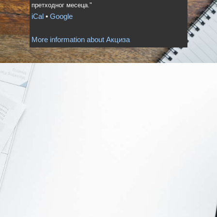
претходног месеца."
iCal
•
Google
More information about
Акциза