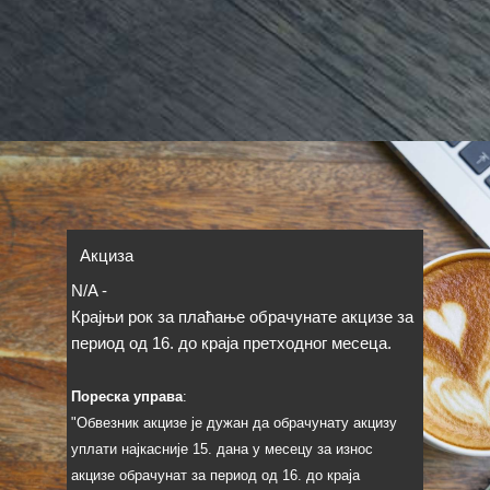
Акциза
N/A
-
Крајњи рок за плаћање обрачунате акцизе за
период од 16. до краја претходног месеца.
Пореска управа
:
"Обвезник акцизе је дужан да обрачунату акцизу
уплати најкасније 15. дана у месецу за износ
акцизе обрачунат за период од 16. до краја