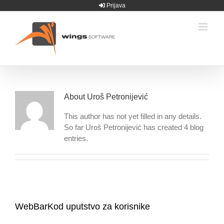
Skip
Prijava
to
content
About
Uroš Petronijević
This author has not yet filled in any details.
So far Uroš Petronijević has created 4 blog
entries.
WebBarKod uputstvo za korisnike